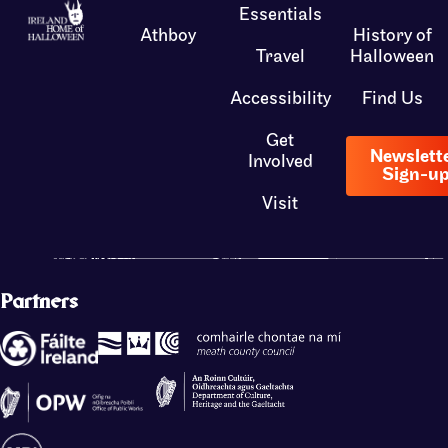
Essentials
Athboy
History of
Travel
Halloween
Accessibility
Find Us
Get
Newslett
Involved
Sign-u
Visit
Partners