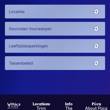
Locaties
Gevonden Voorwerpen
Leeftijdsbeperkingen
Tassenbeleid
Locations
Info
Púca
Trim
The
About Púca