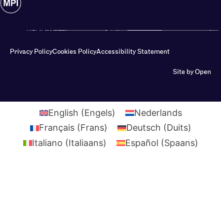
Privacy Policy
Cookies Policy
Accessibility Statement
Site by Open
English
(
Engels
)
Nederlands
Français
(
Frans
)
Deutsch
(
Duits
)
Italiano
(
Italiaans
)
Español
(
Spaans
)