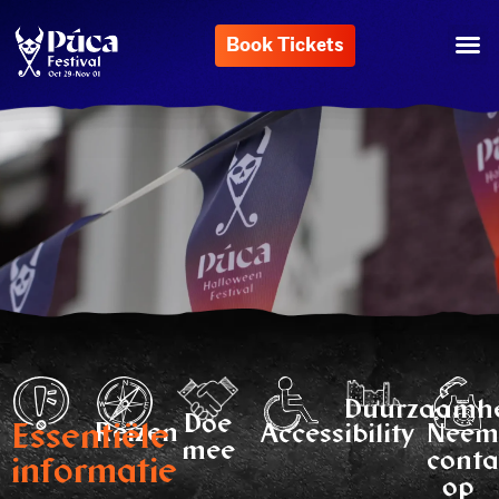
Book Tickets
Duurzaamh
Doe
Essentiële
Reizen
Accessibility
Nee
mee
conta
informatie
op