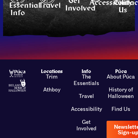
Get
Accessibility
Contac
Essential
Travel
Involved
Us
Info
Locations
Info
Púca
Trim
The
About Púca
Essentials
Athboy
History of
Travel
Halloween
Accessibility
Find Us
Get
Newslett
Involved
Sign-u