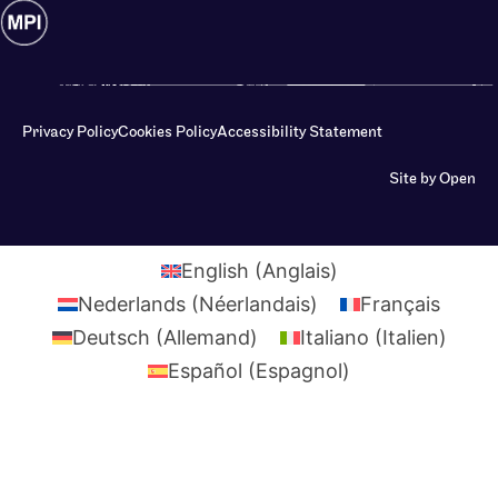
Privacy Policy
Cookies Policy
Accessibility Statement
Site by Open
English
(
Anglais
)
Nederlands
(
Néerlandais
)
Français
Deutsch
(
Allemand
)
Italiano
(
Italien
)
Español
(
Espagnol
)