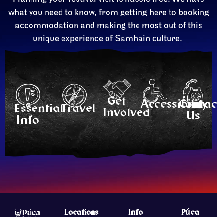
what you need to know, from getting here to booking
accommodation and making the most out of this
unique experience of Samhain culture.
Get
Accessibility
Contac
Essential
Travel
Involved
Us
Info
Locations
Info
Púca