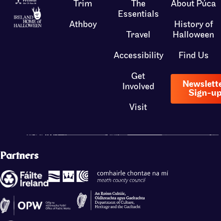
Trim
The
About Púca
Essentials
Athboy
History of
Travel
Halloween
Accessibility
Find Us
Get
Newslett
Involved
Sign-u
Visit
Partners