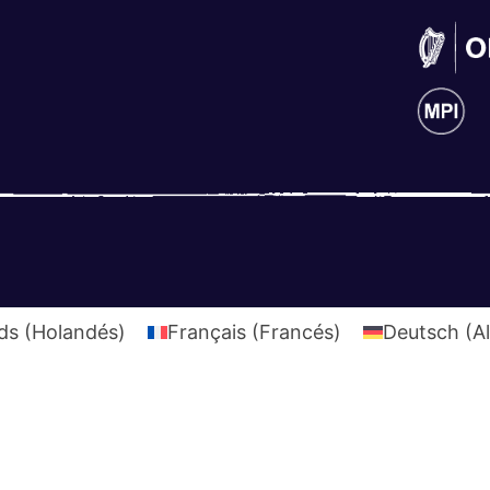
ds
(
Holandés
)
Français
(
Francés
)
Deutsch
(
A