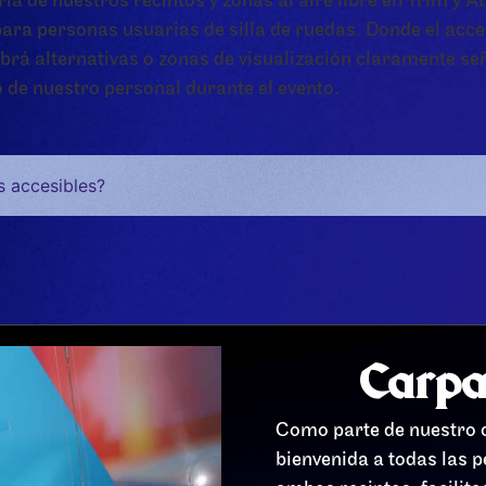
ía de nuestros recintos y zonas al aire libre en Trim y A
para personas usuarias de silla de ruedas. Donde el acc
abrá alternativas o zonas de visualización claramente se
o de nuestro personal durante el evento.
 accesibles?
Carpa
Como parte de nuestro c
bienvenida a todas las p