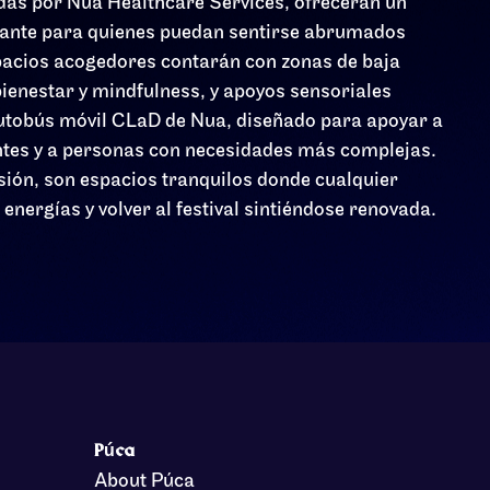
adas por Nua Healthcare Services, ofrecerán un
ajante para quienes puedan sentirse abrumados
spacios acogedores contarán con zonas de baja
bienestar y mindfulness, y apoyos sensoriales
autobús móvil CLaD de Nua, diseñado para apoyar a
ntes y a personas con necesidades más complejas.
sión, son espacios tranquilos donde cualquier
nergías y volver al festival sintiéndose renovada.
Púca
About Púca