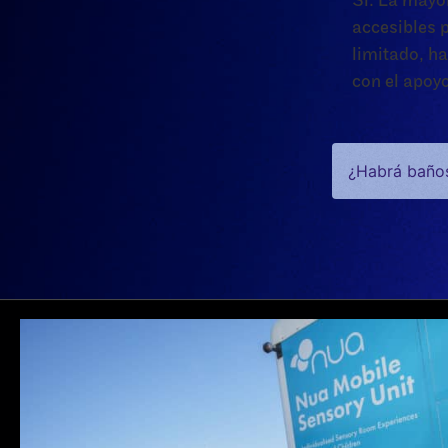
Sí. La mayor
accesibles 
limitado, h
con el apoy
¿Habrá baños