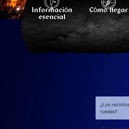
Información
Cómo llegar
esencial
¿Los recintos
ruedas?