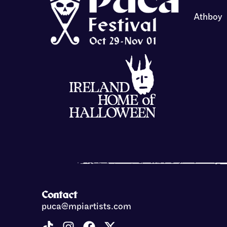
Athboy
Contact
puca@mpiartists.com